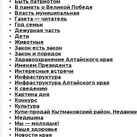
Быть патриотом
В память о Великой Победе
Власть муниципальная
Газета — читатель
Год семьи
Дежурная часть
Дети
Животные
Закон есть закон
Закон и порядок
Здравоохранение Алтайского края
Именем Президента
Интересные встречи
Инфраструктура
Инфраструктура Алтайского края
К сведению
Картина дня
Конкурс
Культура
Купи-продай Кытмановский район. Недвижи
Медицина
Мы — молодые!
Наше здоровье
Новости края