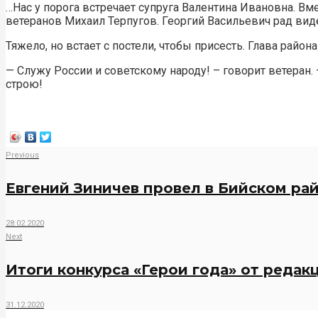
…Нас у порога встречает супруга Валентина Ивановна. Вм
ветеранов Михаил Терпугов. Георгий Васильевич рад виде
Тяжело, но встает с постели, чтобы присесть. Глава райо
— Служу России и советскому народу! – говорит ветеран.
строю!
Previous
Евгений Зиничев провел в Бийском ра
28.02.2020
Next
Итоги конкурса «Герои года» от редак
31.12.2020