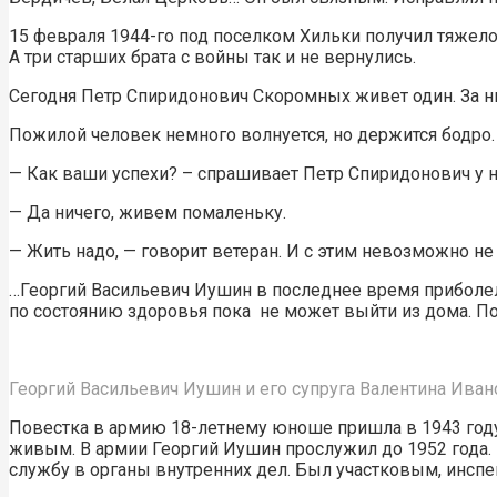
15 февраля 1944-го под поселком Хильки получил тяжелое
А три старших брата с войны так и не вернулись.
Сегодня Петр Спиридонович Скоромных живет один. За н
Пожилой человек немного волнуется, но держится бодро.
— Как ваши успехи? – спрашивает Петр Спиридонович у н
— Да ничего, живем помаленьку.
— Жить надо, — говорит ветеран. И с этим невозможно не 
…Георгий Васильевич Иушин в последнее время приболел
по состоянию здоровья пока не может выйти из дома. По
Георгий Васильевич Иушин и его супруга Валентина Иван
Повестка в армию 18-летнему юноше пришла в 1943 году
живым. В армии Георгий Иушин прослужил до 1952 года. 
службу в органы внутренних дел. Был участковым, инсп