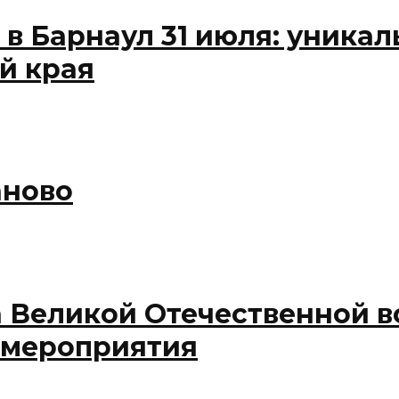
 в Барнаул 31 июля: уника
й края
аново
а Великой Отечественной 
 мероприятия