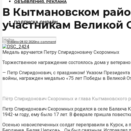
ОБЪЯВЛЕНИЯ. РЕКЛАМА
В Кытмановском райо
участникам Великой
ПОДПИСКА ОНЛАЙН
by
redaktor
28.02.2020
no comment
Медаль вручается Петру Спиридоновичу Скоромных
Торжественное награждение состоялось дома у ветерано
— Петр Спиридонович, с праздником! Указом Президента
войны, награжден медалью «75 лет Победы в Великой Оте
Пётр Спиридонович Скоромных и глава Кытмановского р
Петр Спиридонович Скоромных родился в селе Балахча Кы
1942-м году, ему было 17 лет. В феврале пришла повестк
Осенью новоиспеченных солдат переправили в Курск, а п
Бердичев, Белая Церковь… Он был связным. Исправлял 