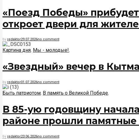
«Поезд Победы» прибудет
откроет двери для жителе
by
redaktor
29.07.2026
no comment
Картина дня
,
Мы - молодые!
,
«Звездный» вечер в Кытм
by
redaktor
01.07.2026
no comment
Быть патриотом
,
В память о Великой Победе
,
В 85-ую годовщину начал
районе прошли памятные
by
redaktor
23.06.2026
no comment