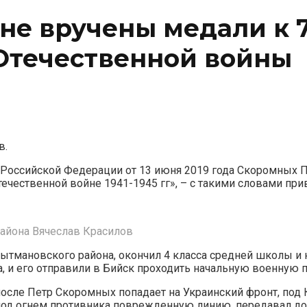
не вручены медали к 
 Отечественной войны
в.
 Российской Федерации от 13 июня 2019 года Скоромных П
чественной войне 1941-1945 гг», – с такими словами прив
айона Вячеслав Красилов
тмановского района, окончил 4 класса средней школы и на
а, и его отправили в Бийск проходить начальную военную 
осле Петр Скоромных попадает на Украинский фронт, под 
под огнем противника поврежденную линию, передавал до