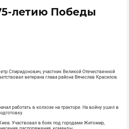
75-летию Победы
етр Спиридонович, участник Великой Отечественной
етствовал ветерана глава района Вячеслав Красилов.
чал работать в колхозе на тракторе. На войну ушел в
подготовку.
Киев. Участвовал в боях под городами Житомир,
несения, распоряжения, команды…