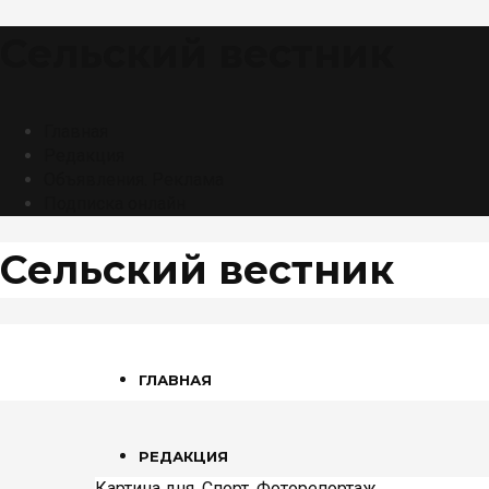
Сельский вестник
Главная
Редакция
Объявления. Реклама
Подписка онлайн
Сельский вестник
ГЛАВНАЯ
РЕДАКЦИЯ
Картина дня
,
Спорт
,
Фоторепортаж
,