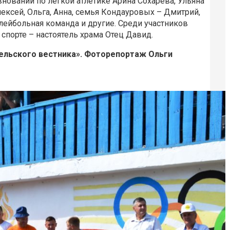
нований по легкой атлетике Арина Сохарева, Ульяна
ксей, Ольга, Анна, семья Кондауровых – Дмитрий,
олейбольная команда и другие. Среди участников
спорте – настоятель храма Отец Давид.
ельского вестника». Фоторепортаж Ольги