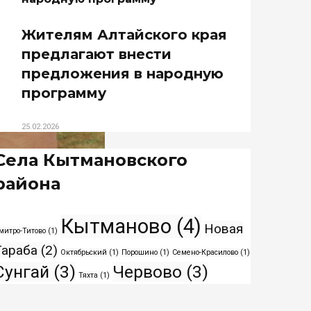
Жителям Алтайского края
предлагают внести
предложения в народную
программу
25.02.2026
Села Кытмановского
района
Кытманово
(4)
Новая
митро-Титово
(1)
Тараба
(2)
Октябрьский
(1)
Порошино
(1)
Семено-Красилово
(1)
Сунгай
(3)
Червово
(3)
Тяхта
(1)