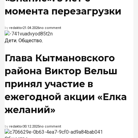
момента перезагрузки
by
redaktor
21.04.2026
no comment
Дети
,
Общество
,
Глава Кытмановского
района Виктор Вельш
принял участие в
ежегодной акции «Елка
желаний»
by
redaktor
30.12.2025
no comment