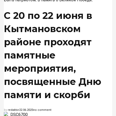
ОБЪЯВЛЕНИЯ. РЕКЛАМА
С 20 по 22 июня в
Кытмановском
ПОДПИСКА ОНЛАЙН
районе проходят
памятные
мероприятия,
посвященные Дню
памяти и скорби
by
redaktor
22.06.2025
no comment