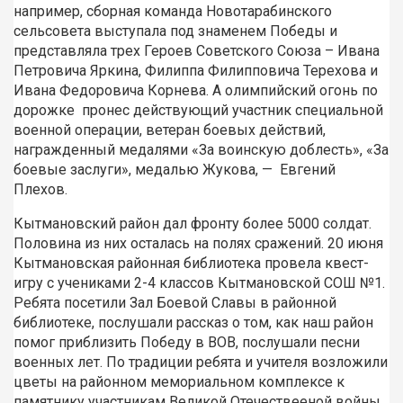
например, сборная команда Новотарабинского
сельсовета выступала под знаменем Победы и
представляла трех Героев Советского Союза – Ивана
Петровича Яркина, Филиппа Филипповича Терехова и
Ивана Федоровича Корнева. А олимпийский огонь по
дорожке пронес действующий участник специальной
военной операции, ветеран боевых действий,
награжденный медалями «За воинскую доблесть», «За
боевые заслуги», медалью Жукова, — Евгений
Плехов.
Кытмановский район дал фронту более 5000 солдат.
Половина из них осталась на полях сражений. 20 июня
Кытмановская районная библиотека провела квест-
игру с учениками 2-4 классов Кытмановской СОШ №1.
Ребята посетили Зал Боевой Славы в районной
библиотеке, послушали рассказ о том, как наш район
помог приблизить Победу в ВОВ, послушали песни
военных лет. По традиции ребята и учителя возложили
цветы на районном мемориальном комплексе к
памятнику участникам Великой Отечествееной войны.