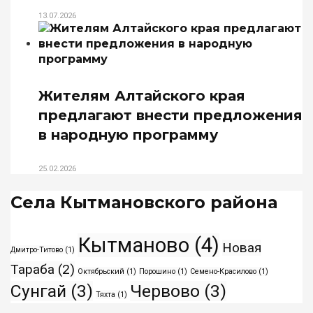
13.07.2026
Жителям Алтайского края
предлагают внести предложения
в народную программу
25.02.2026
Села Кытмановского района
Кытманово
(4)
Новая
Дмитро-Титово
(1)
Тараба
(2)
Октябрьский
(1)
Порошино
(1)
Семено-Красилово
(1)
Сунгай
(3)
Червово
(3)
Тяхта
(1)