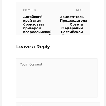
PREVIOUS
NEXT
Алтайский
Заместитель
край стал
Председателя
бронзовым
Совета
призёром
Федерации
всероссийской
Российской
экологической
Федерации
акции
Инна
Святенко:
12.03.2026
Leave a Reply
«Опыт
Алтайского
края в
развитии
креативных
индустрий
может быть
масштабирован
по всей
стране»
13.03.2026