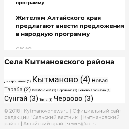
Жителям Алтайского края
предлагают внести предложения
в народную программу
25.02.2026
Села Кытмановского района
Кытманово
(4)
Новая
Дмитро-Титово
(1)
Тараба
(2)
Октябрьский
(1)
Порошино
(1)
Семено-Красилово
(1)
Сунгай
(3)
Червово
(3)
Тяхта
(1)
© 2018 | Kytmanovonews.ru | Официальный сайт
редакции "Сельский вестник" | Кытмановский
район | Алтайский край | sewes@ab.ru