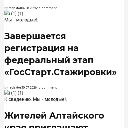
by
redaktor
04.08.2026
no comment
Мы - молодые!
,
Завершается
регистрация на
федеральный этап
«ГосСтарт.Стажировки»
by
redaktor
30.07.2026
no comment
К сведению
,
Мы - молодые!
,
Жителей Алтайского
края приглашают