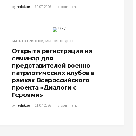
by
redaktor
30.07.2026
no comment
БЫТЬ ПАТРИОТОМ
,
МЫ - МОЛОДЫЕ!
Открыта регистрация на
семинар для
представителей военно-
патриотических клубов в
рамках Всероссийского
проекта «Диалоги с
Героями»
by
redaktor
21.07.2026
no comment