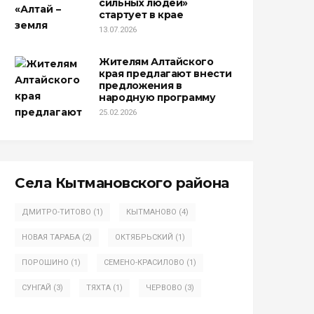
сильных людей»
стартует в крае
13.07.2026
Жителям Алтайского
края предлагают внести
предложения в
народную программу
25.02.2026
Села Кытмановского района
ДМИТРО-ТИТОВО
(1)
КЫТМАНОВО
(4)
НОВАЯ ТАРАБА
(2)
ОКТЯБРЬСКИЙ
(1)
ПОРОШИНО
(1)
СЕМЕНО-КРАСИЛОВО
(1)
СУНГАЙ
(3)
ТЯХТА
(1)
ЧЕРВОВО
(3)