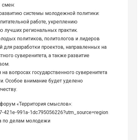
 смен:
 развитию системы молодежной политики:
итательной работе, укреплению
ю лучших региональных практик.
олодых политиков, политологов и лидеров
 для разработки проектов, направленных на
ного суверенитета, а также развитие
вом.
я на вопросах государственного суверенитета
и. Особое внимание будет уделено
честву.
 форум «Территория смыслов»:
377-421e-991a-1dc795056226?utm_source=region
а по делам молодежи