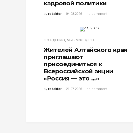
кадровой политики
by
redaktor
04.08.2026
no comment
К СВЕДЕНИЮ
,
МЫ - МОЛОДЫЕ!
Жителей Алтайского края
приглашают
присоединиться к
Всероссийской акции
«Россия — это …»
by
redaktor
21.07.2026
no comment