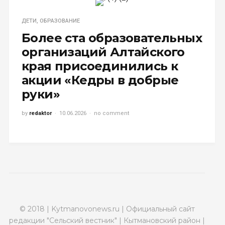
ДЕТИ
,
ОБРАЗОВАНИЕ
Более ста образовательных
организаций Алтайского
края присоединились к
акции «Кедры в добрые
руки»
by
redaktor
10.06.2026
no comment
© 2018 | Kytmanovonews.ru | Официальный сайт
редакции "Сельский вестник" | Кытмановский район |